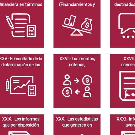
financiera en términos
(Financiamientos y
destinados
de la Ley General de
Obligaciones
relati
Contabilidad
contraídas)
comunicació
Gubernamental.
publicidad
XXV.- El resultado de la
XXVI.- Los montos,
XXVII.
dictaminación de los
criterios,
conces
estados financieros
convocatorias y listado
contratos, 
de personas físicas o
permisos, l
morales.
autoriz
otorg
XXIX.- Los informes
XXX.- Las estadísticas
XXXI.- In
que por disposición
que generen en
avan
legal generen los
cumplimiento de sus
programá