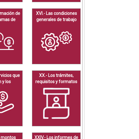
ormación de
XVI.- Las condiciones
ramas de
generales de trabajo
estímulos,
s y apoyos.
rvicios que
XX.- Los trámites,
 y los
requisitos y formatos
as que
que ofrecen.
istra
os montos
XXIV.- Los informes de