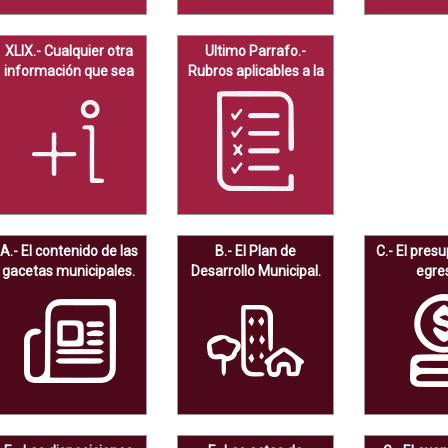
XLIX.- Cualquier otra
Ultimo Parrafo.-
información que sea
Rubros aplicables a la
de utilidad o relevante
página de Internet
A.- El contenido de las
B.- El Plan de
C.- El pres
gacetas municipales.
Desarrollo Municipal.
egre