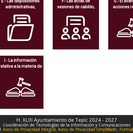
E.- Las disposiciones
F.- Las actas de
G.- El ava
administrativas,
sesiones de cabildo,
acciones r
directamente o a
los controles de
para recu
través de la autoridad
asistencia de los
presup
competente.
integrantes del
sostenible 
Ayuntamiento.
dispon
I.- La información
relativa a la materia de
subsidios.
H. XLIII Ayuntamiento de Tepic 2024 - 2027
Coordinación de Tecnologías de la Información y Comunicaciones
91
Aviso de Privacidad Integral,
Aviso de Privacidad Simplificado,
Forma