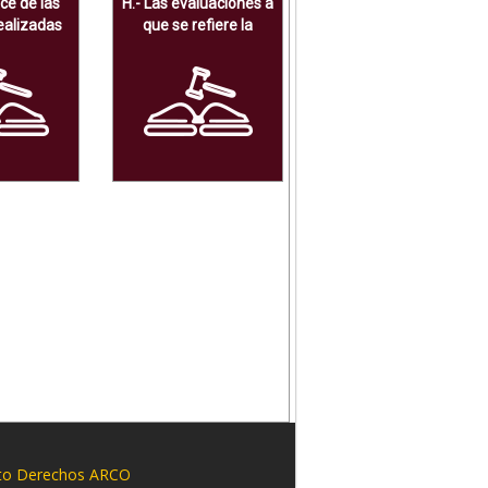
nce de las
H.- Las evaluaciones a
ealizadas
que se refiere la
perar el
fracción III, del artículo
uesto
13, de la Ley de
de recursos
Disciplina Financiera.
ibles.
to Derechos ARCO