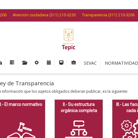
3200
Atención ciudadana (311) 215-3253
Transparencia (311) 215-3206
SEVAC
NORMATIVIDA
ey de Transparencia
a información que los sujetos obligados deberan publicar, es la siguiente:
I.- El marco normativo
II.- Su estructura
III.- Las fa
orgánica completa
cada 