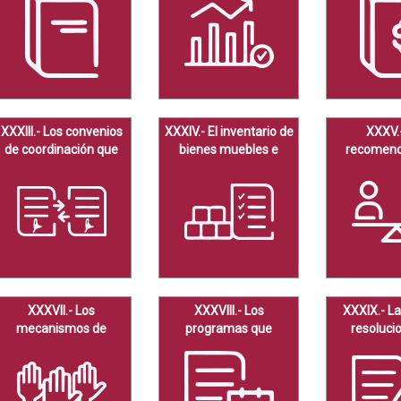
sujetos obligados.
facultades,
presupue
competencias o
balances g
funciones con la
su estado f
mayor desagregación
posible.
XXXIII.- Los convenios
XXXIV.- El inventario de
XXXV.
de coordinación que
bienes muebles e
recomend
celebren.
inmuebles en posesión
emitidas
y propiedad.
órga
XXXVII.- Los
XXXVIII.- Los
XXXIX.- La
mecanismos de
programas que
resoluci
participación
ofrecen.
Comit
ciudadana.
Transparen
sujetos o