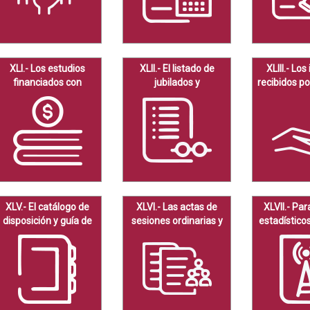
XLI.- Los estudios
XLII.- El listado de
XLIII.- Lo
financiados con
jubilados y
recibidos po
recursos públicos.
pensionados y el
conce
monto que reciben.
XLV.- El catálogo de
XLVI.- Las actas de
XLVII.- Pa
disposición y guía de
sesiones ordinarias y
estadísticos
archivo documental.
extraordinarias.
o aplicac
Inte