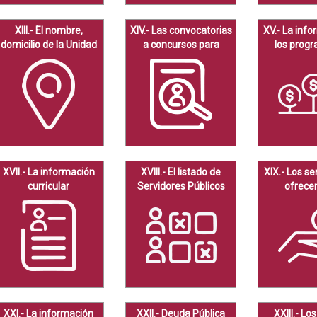
XIII.- El nombre,
XIV.- Las convocatorias
XV.- La inf
domicilio de la Unidad
a concursos para
los prog
de Transparencia y de
ocupar cargos públicos
subsidios, 
los servidores públicos
y los resultados de los
aportacione
encargados del
mismos
Comité de
Transparencia.
XVII.- La información
XVIII.- El listado de
XIX.- Los se
curricular
Servidores Públicos
ofrecen
con sanciones
program
administrativas
admin
XXI.- La información
XXII.- Deuda Pública
XXIII.- L