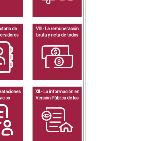
ectorio de
VIII.- La remuneración
Servidores
bruta y neta de todos
icos
los Servidores Públicos
de base o de
confianza
trataciones
XII.- La información en
vicios
Versión Pública de las
ales por
declaraciones
rios.
patrimoniales de los
Servidores Públicos.