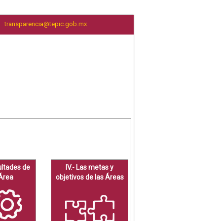
transparencia@tepic.gob.mx
D
cultades de
IV.- Las metas y
Área
objetivos de las Áreas