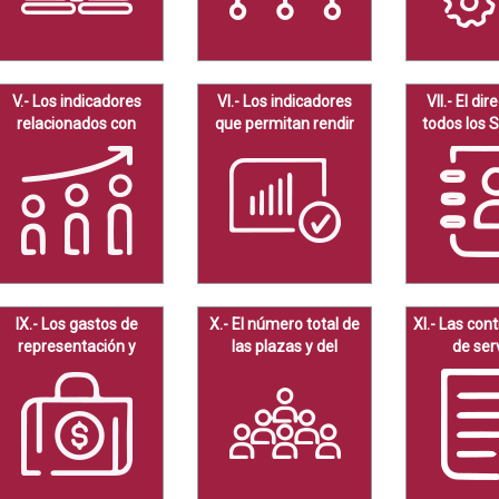
V.- Los indicadores
VI.- Los indicadores
VII.- El dir
relacionados con
que permitan rendir
todos los 
temas de interés
cuenta de sus
Públ
público o
objetivos y resultados
trascendencia social
IX.- Los gastos de
X.- El número total de
XI.- Las con
representación y
las plazas y del
de ser
viáticos
personal de base y
profesion
confianza
honora