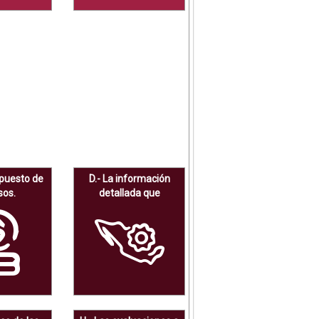
upuesto de
D.- La información
sos.
detallada que
contengan los planes
de desarrollo urbano.