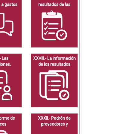
 a gastos
resultados de las
vos a
auditorías.
n social y
 oficial.
- Las
XXVIII.- La información
iones,
de los resultados
convenios,
sobre procedimientos
icencias o
de adjudicación
aciones
directa, invitación
ados.
restringida y licitación.
forme de
XXXII.- Padrón de
ces
proveedores y
ticos o
contratistas.