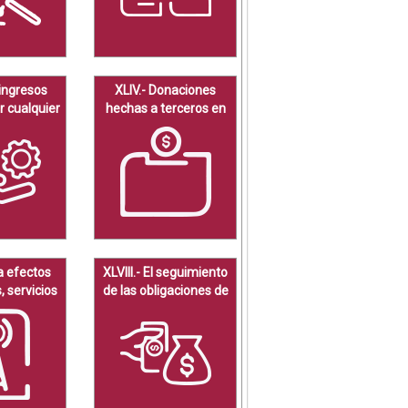
s ingresos
XLIV.- Donaciones
r cualquier
hechas a terceros en
pto.
dinero o en especie.
ra efectos
XLVIII.- El seguimiento
, servicios
de las obligaciones de
iones de
responsabilidad
rnet
hacendaria.