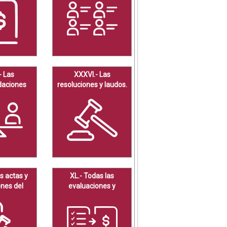
stales,
enerales y
inanciero.
- Las
XXXVI.- Las
aciones
resoluciones y laudos.
 por los
nos.
s actas y
XL.- Todas las
ones del
evaluaciones y
é de
encuestas.
cia de los
bligados.